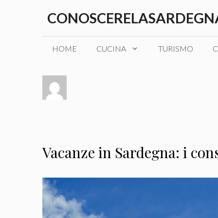
Vai
CONOSCERELASARDEGNA
al
contenuto
HOME
CUCINA
TURISMO
C
Vacanze in Sardegna: i cons