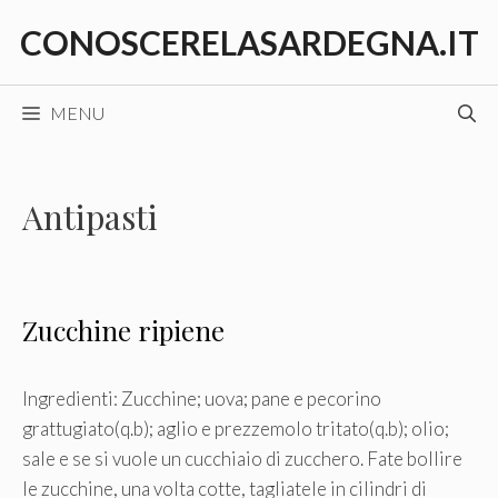
Vai
CONOSCERELASARDEGNA.IT
al
contenuto
MENU
Antipasti
Zucchine ripiene
Ingredienti: Zucchine; uova; pane e pecorino
grattugiato(q.b); aglio e prezzemolo tritato(q.b); olio;
sale e se si vuole un cucchiaio di zucchero. Fate bollire
le zucchine, una volta cotte, tagliatele in cilindri di