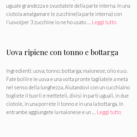
uguale grandezza e svuotatele della parte interna. In una
ciotola amalgamare le zucchine(la parte interna) con
l’uovo(per 3 zucchine io ne ho usato …
Leggi tutto
Uova ripiene con tonno e bottarga
Ingredienti: uova; tonno; bottarga; maionese; olio e.v.o.
Fate bollire le uova e una volta pronte tagliatele a metà
nel senso della lunghezza. Aiutandovi con un cucchiaino
togliete il tuorli e metteteli, divisi in parti uguali, in due
ciotole, in una porrete il tonno e in una la bottarga. In
entrambe aggiungete la maionese e un …
Leggi tutto