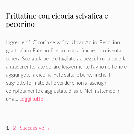
Frittatine con cicoria selvatica e
pecorino
Ingredienti: Cicoria selvatica; Uova; Aglio; Pecorino
grattugiato. Fate bollire la cicoria, finché non diventa
tenera. Scolatela bene e tagliatela a pezzi. In una padella
antiaderente, fate dorare leggermente l’aglio nell’olio e
aggiungete la cicoria. Fate saltare bene, finché il
sughetto formato dalle verdure non si asciughi
completamente e aggiustate di sale. Nel frattempo in
una …
Leggi tutto
Pagina
Pagina
1
2
Successivo
→