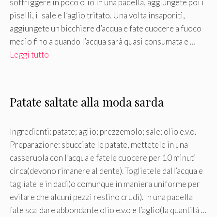
soffriggere in poco olio in una padella, aggiungete poi i
piselli, il sale e l’aglio tritato. Una volta insaporiti,
aggiungete un bicchiere d’acqua e fate cuocere a fuoco
medio fino a quando l’acqua sarà quasi consumata e …
Leggi tutto
Patate saltate alla moda sarda
Ingredienti: patate; aglio; prezzemolo; sale; olio e.v.o.
Preparazione: sbucciate le patate, mettetele in una
casseruola con l’acqua e fatele cuocere per 10 minuti
circa(devono rimanere al dente). Toglietele dall’acqua e
tagliatele in dadi(o comunque in maniera uniforme per
evitare che alcuni pezzi restino crudi). In una padella
fate scaldare abbondante olio e.v.o e l’aglio(la quantità …