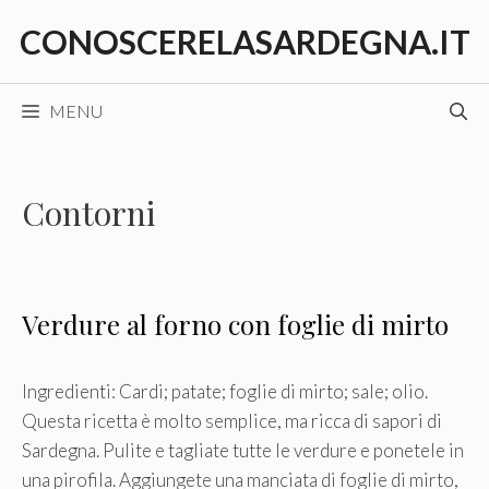
Vai
CONOSCERELASARDEGNA.IT
al
contenuto
MENU
Contorni
Verdure al forno con foglie di mirto
Ingredienti: Cardi; patate; foglie di mirto; sale; olio.
Questa ricetta è molto semplice, ma ricca di sapori di
Sardegna. Pulite e tagliate tutte le verdure e ponetele in
una pirofila. Aggiungete una manciata di foglie di mirto,