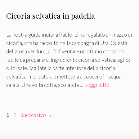
Cicoria selvatica in padella
La nostra guida indiana Pablo, ci ha regalato un mazzo di
cicoria, che ha raccolto nella campagna di Uta. Questa
deliziosa verdura, può diventare un ottimo contorno,
facile da preparare. Ingredienti: cicoria selvatica; aglio;
olio; sale. Tagliate la parte inferiore della cicoria
selvatica, mondatela e mettetela a cuocere in acqua
salata. Una volta cotta, scolatela …
Leggi tutto
Pagina
Pagina
1
2
Successivo
→