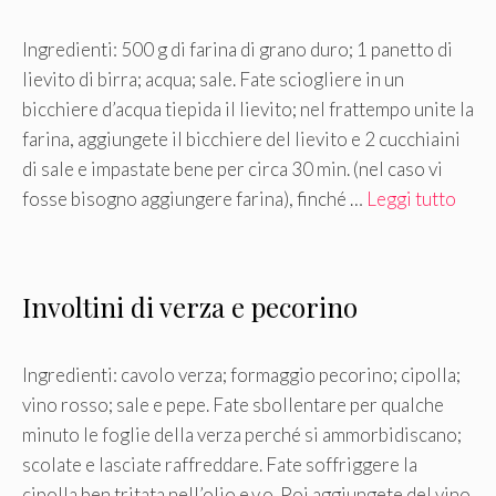
Ingredienti: 500 g di farina di grano duro; 1 panetto di
lievito di birra; acqua; sale. Fate sciogliere in un
bicchiere d’acqua tiepida il lievito; nel frattempo unite la
farina, aggiungete il bicchiere del lievito e 2 cucchiaini
di sale e impastate bene per circa 30 min. (nel caso vi
fosse bisogno aggiungere farina), finché …
Leggi tutto
Involtini di verza e pecorino
Ingredienti: cavolo verza; formaggio pecorino; cipolla;
vino rosso; sale e pepe. Fate sbollentare per qualche
minuto le foglie della verza perché si ammorbidiscano;
scolate e lasciate raffreddare. Fate soffriggere la
cipolla ben tritata nell’olio e.v.o. Poi aggiungete del vino