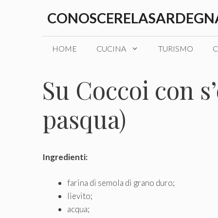
Vai
CONOSCERELASARDEGNA
al
contenuto
HOME
CUCINA
TURISMO
C
Su Coccoi con s’
pasqua)
Ingredienti:
farina di semola di grano duro;
lievito;
acqua;