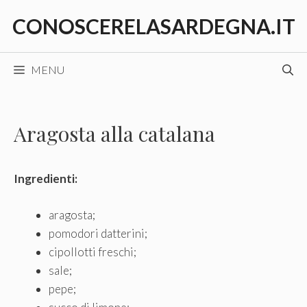
Vai
CONOSCERELASARDEGNA.IT
al
contenuto
MENU
Aragosta alla catalana
Ingredienti:
aragosta;
pomodori datterini;
cipollotti freschi;
sale;
pepe;