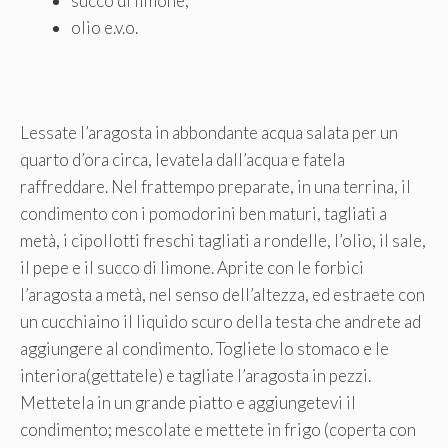
succo di limone;
olio e.v.o.
Lessate l’aragosta in abbondante acqua salata per un
quarto d’ora circa, levatela dall’acqua e fatela
raffreddare. Nel frattempo preparate, in una terrina, il
condimento con i pomodorini ben maturi, tagliati a
metà, i cipollotti freschi tagliati a rondelle, l’olio, il sale,
il pepe e il succo di limone. Aprite con le forbici
l’aragosta a metà, nel senso dell’altezza, ed estraete con
un cucchiaino il liquido scuro della testa che andrete ad
aggiungere al condimento. Togliete lo stomaco e le
interiora(gettatele) e tagliate l’aragosta in pezzi.
Mettetela in un grande piatto e aggiungetevi il
condimento; mescolate e mettete in frigo (coperta con