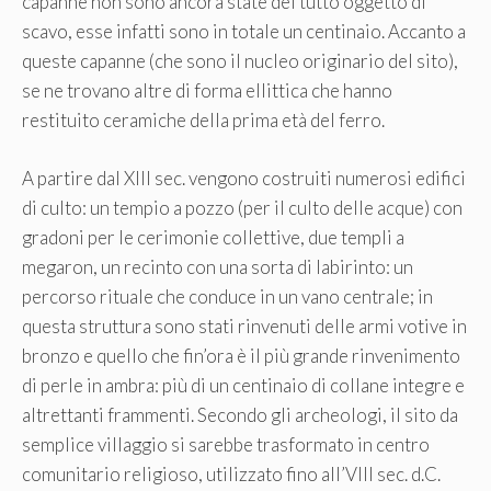
capanne non sono ancora state del tutto oggetto di
scavo, esse infatti sono in totale un centinaio. Accanto a
queste capanne (che sono il nucleo originario del sito),
se ne trovano altre di forma ellittica che hanno
restituito ceramiche della prima età del ferro.
A partire dal XIII sec. vengono costruiti numerosi edifici
di culto: un tempio a pozzo (per il culto delle acque) con
gradoni per le cerimonie collettive, due templi a
megaron, un recinto con una sorta di labirinto: un
percorso rituale che conduce in un vano centrale; in
questa struttura sono stati rinvenuti delle armi votive in
bronzo e quello che fin’ora è il più grande rinvenimento
di perle in ambra: più di un centinaio di collane integre e
altrettanti frammenti. Secondo gli archeologi, il sito da
semplice villaggio si sarebbe trasformato in centro
comunitario religioso, utilizzato fino all’VIII sec. d.C.