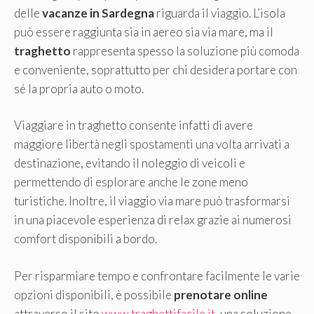
delle
vacanze in Sardegna
riguarda il viaggio. L’isola
può essere raggiunta sia in aereo sia via mare, ma il
traghetto
rappresenta spesso la soluzione più comoda
e conveniente, soprattutto per chi desidera portare con
sé la propria auto o moto.
Viaggiare in traghetto consente infatti di avere
maggiore libertà negli spostamenti una volta arrivati a
destinazione, evitando il noleggio di veicoli e
permettendo di esplorare anche le zone meno
turistiche. Inoltre, il viaggio via mare può trasformarsi
in una piacevole esperienza di relax grazie ai numerosi
comfort disponibili a bordo.
Per risparmiare tempo e confrontare facilmente le varie
opzioni disponibili, è possibile
prenotare online
attraverso il sito
www.traghettifacile.it
, una soluzione