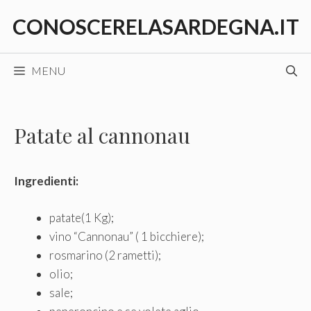
Vai
CONOSCERELASARDEGNA.IT
al
contenuto
MENU
Patate al cannonau
Ingredienti:
patate(1 Kg);
vino “Cannonau” ( 1 bicchiere);
rosmarino (2 rametti);
olio;
sale;